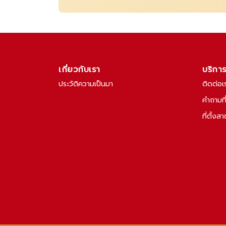
เกี่ยวกับเรา
บริกา
ประวัติความเป็นมา
ติดต่อเ
คำถามท
ที่ตั้งสา