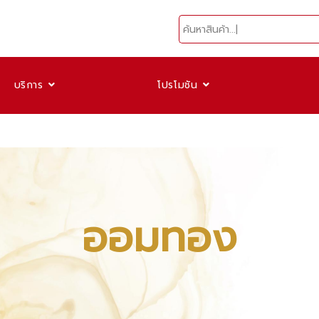
บริการ
โปรโมชัน
ออมทอง