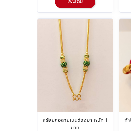
เพิ่มเติม
สร้อยคอลายเบนซ์ลงยา หนัก 1
กำ
บาท