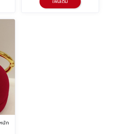
เพิ่มเติม
หนัก