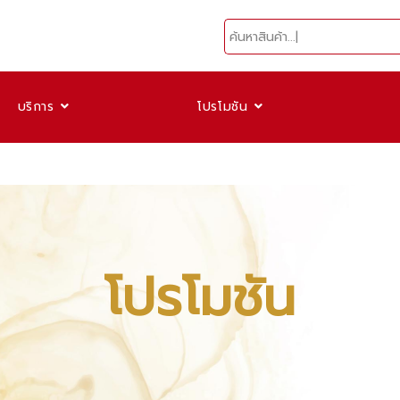
บริการ
โปรโมชัน
โปรโมชัน