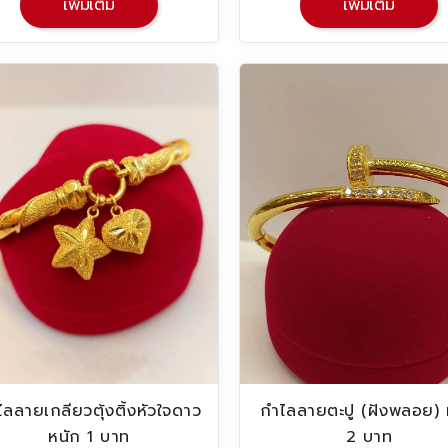
เพิ่มเติม
เพิ่มเติม
ไลลายเกลียวตุ้งติ้งหัวใจดาว
กำไลลายตะปู (ฝังพลอย) 
หนัก 1 บาท
2 บาท